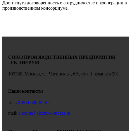
Достигнута договоренность о сотрудничестве и кооперации в
производственном консорциуме.
СОЮЗ ПРОИЗВОДСТВЕННЫХ ПРЕДПРИЯТИЙ
- ГК ЭНЕРУМ
109380, Москва, ул. Чагинская , 6А, стр. 1, комната 201
Наши контакты
тел.:
8-800-600-82-85
mail:
enerym@electro-donbass.ru