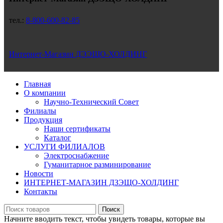
тел.:
8-800-600-82-85
Интернет-Магазин ДЭЭЩО-ХОЛДИНГ
Главная
О компании
Научно-Технический Совет
Филиалы
Продукция
Наши сертификаты
Каталог
УСЛУГИ ФИЛИАЛОВ
Электроснабжение
Гуманитарное разминирование
Новости
ИНТЕРНЕТ-МАГАЗИН ДЗЭЩО-ХОЛДИНГ
Контакты
Поиск
Начните вводить текст, чтобы увидеть товары, которые вы