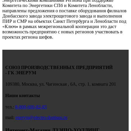
Энергетическими компаниями Региона при поддержке
Комитета по Энергетики СПб и Комитета Ленобласти,
направлены предложения о поставке оборудования филиалов
Донбасского завода электрощитового завода и выполнения
ПИР и СМР на объектах Санкт Петербурга и Ленобласти под
«Ключ
»
в рамках межрегиональной кооперации это даст
возможность предприятию с новых регионов участвовать в
проектах региона шефов.
СОЮЗ ПРОИЗВОДСТВЕННЫХ ПРЕДПРИЯТИЙ
- ГК ЭНЕРУМ
109380, Москва, ул. Чагинская , 6А, стр. 1, комната 201
Наши контакты
тел.:
8-800-600-82-85
mail:
enerym@electro-donbass.ru
Интернет-Магазин ДЗЭЩО-ХОЛДИНГ